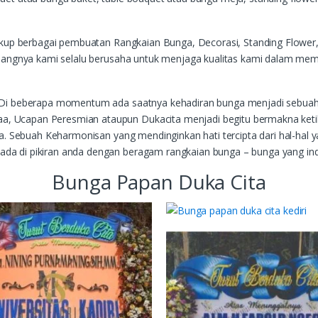
cakup berbagai pembuatan Rangkaian Bunga, Decorasi, Standing Flower
bidangnya kami selalu berusaha untuk menjaga kualitas kami dalam me
. Di beberapa momentum ada saatnya kehadiran bunga menjadi sebuah 
, Ucapan Peresmian ataupun Dukacita menjadi begitu bermakna ketik
a. Sebuah Keharmonisan yang mendinginkan hati tercipta dari hal-hal y
da di pikiran anda dengan beragam rangkaian bunga – bunga yang in
Bunga Papan Duka Cita