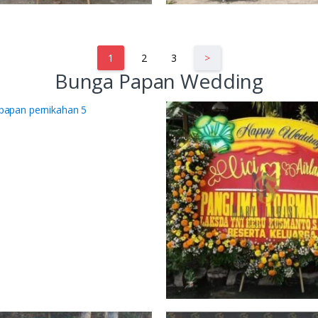
1
2
3
>
Bunga Papan Wedding