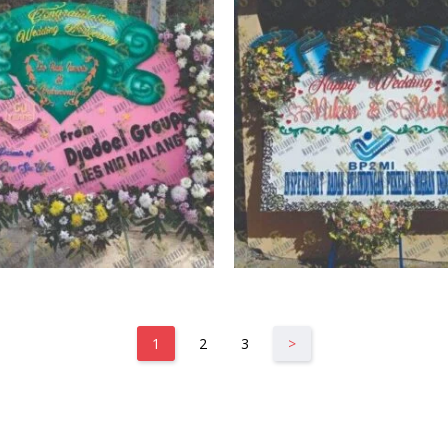
1
2
3
>