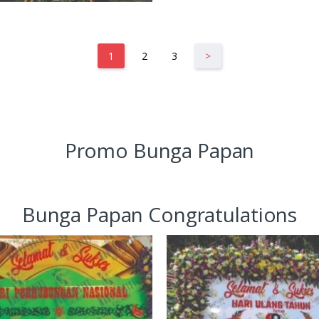
1
2
3
>
Promo Bunga Papan
Bunga Papan Congratulations