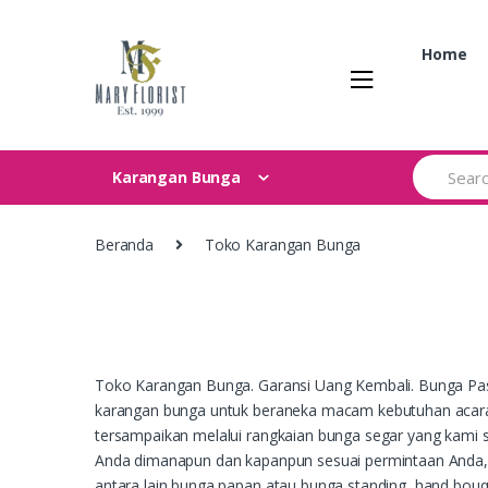
Skip
Skip
to
to
Home
navigation
content
Search
Karangan Bunga
for:
Beranda
Toko Karangan Bunga
Toko Karangan Bunga. Garansi Uang Kembali. Bunga Pa
karangan bunga untuk beraneka macam kebutuhan acara 
tersampaikan melalui rangkaian bunga segar yang kami s
Anda dimanapun dan kapanpun sesuai permintaan Anda, K
antara lain bunga papan atau bunga standing, hand bouq