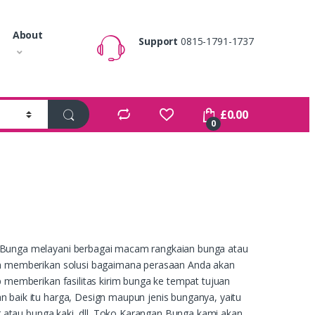
About
Support
0815-1791-1737
£
0.00
0
 Bunga melayani berbagai macam rangkaian bunga atau
an memberikan solusi bagaimana perasaan Anda akan
memberikan fasilitas kirim bunga ke tempat tujuan
baik itu harga, Design maupun jenis bunganya, yaitu
 atau bunga kaki, dll. Toko Karangan Bunga kami akan