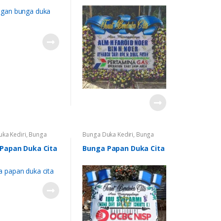
ka Cita Pare
,
Bunga
ka Cita Trenggalek
,
n Bunga
,
Karangan
 Kediri
ka Kediri
,
Bunga
Bunga Duka Kediri
,
Bunga
unga Papan Duka
Papan
,
Bunga Papan Duka
ga Papan Duka Cita
Cita
,
Karangan Bunga
Papan Duka Cita
Bunga Papan Duka Cita
no
,
Bunga Papan
a Nganjuk
,
Bunga
ka Cita Pare
,
Bunga
ka Cita Trenggalek
,
n Bunga