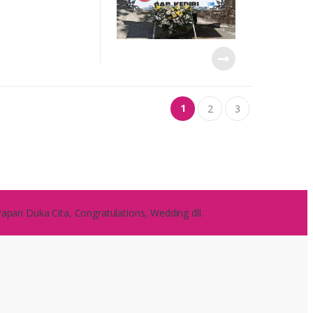
1
2
3
pan Duka Cita, Congratulations, Wedding dll.