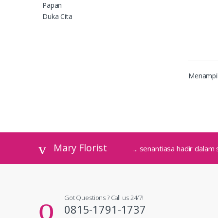
Menampilk
Mary Florist
... senantiasa hadir dala
Got Questions ? Call us 24/7!
0815-1791-1737