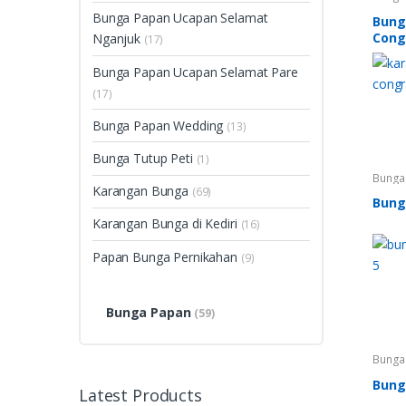
Congra
Bunga Papan Ucapan Selamat
Bunga
Bung
Treng
Cong
Nganjuk
Congra
(17)
Bunga
Pare
,
Bunga Papan Ucapan Selamat Pare
Selam
Papan
(17)
Karan
Bunga 
Bunga Papan Wedding
(13)
Bunga Tutup Peti
(1)
Bunga 
Papan
Karangan Bunga
(69)
Cita
,
B
Bung
Kerto
Duka C
Karangan Bunga di Kediri
(16)
Papan 
Papan 
Karan
Papan Bunga Pernikahan
(9)
Bunga Papan
(59)
Bunga 
Papan
Cita
,
K
Bung
Latest Products