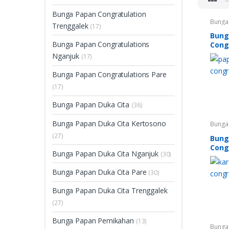
Bunga Papan Congratulation
Bunga
Trenggalek
(17)
Congra
Bunga
Bung
Treng
Bunga Papan Congratulations
Cong
Congra
Bunga
Nganjuk
(17)
Pare
,
Selam
Papan
Bunga Papan Congratulations Pare
Karan
(17)
Bunga Papan Duka Cita
(36)
Bunga Papan Duka Cita Kertosono
Bunga
Congra
(27)
Bunga
Bung
Treng
Cong
Congra
Bunga Papan Duka Cita Nganjuk
(30)
Bunga
Pare
,
Selam
Bunga Papan Duka Cita Pare
(30)
Papan
Karan
Bunga Papan Duka Cita Trenggalek
(27)
Bunga Papan Pernikahan
(13)
Bunga