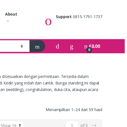
About
Support
0815-1791-1737
£
0.00
0
sa disesuaikan dengan permintaan. Tersedia dalam
 Kediri yang indah dan cantik. Bunga standing ini dapat
n (wedding), congratulation, duka cita, ataupun acara
Menampilkan 1–24 dari 59 hasil
→
of 3