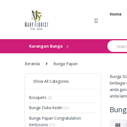
Skip
Skip
to
to
Home
navigation
content
Search
Karangan Bunga
for:
Beranda
Bunga Papan
Bunga Sta
Show All Categories
berbagai 
anda guna
anda lain
Bouquets
(2)
Bung
Bunga Duka Kediri
(31)
Bunga Papan Congratulation
Kertosono
(17)