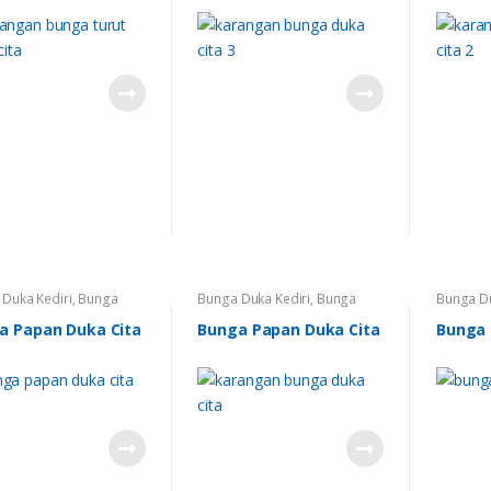
Papan Duka Cita Pare
,
Bunga
Papan Du
Papan Duka Cita Trenggalek
,
Papan Du
Karangan Bunga
,
Karangan
Karanga
Bunga di Kediri
Bunga di
Duka Kediri
,
Bunga
Bunga Duka Kediri
,
Bunga
Bunga Du
,
Bunga Papan Duka
Papan
,
Bunga Papan Duka
Papan
,
B
arangan Bunga
,
Cita
,
Bunga Papan Duka Cita
Cita
,
Bun
a Papan Duka Cita
Bunga Papan Duka Cita
Bunga 
an Bunga di Kediri
Kertosono
,
Bunga Papan
Kertoso
Duka Cita Nganjuk
,
Bunga
Duka Cit
Papan Duka Cita Pare
,
Bunga
Papan Du
Papan Duka Cita Trenggalek
,
Papan Du
Karangan Bunga
Karanga