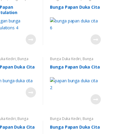
lation Kertosono
,
Papan
,
Bunga Papan Duka
pan Congratulation
Cita
,
Bunga Papan Duka Cita
 Papan
Bunga Papan Duka Cita
lek
,
Bunga Papan
Nganjuk
,
Bunga Papan Duka
tulation
lations Nganjuk
,
Cita Pare
,
Karangan Bunga
pan Congratulations
nga Papan Ucapan
 Nganjuk
,
Bunga
capan Selamat Pare
,
n Bunga
ka Kediri
,
Bunga
Bunga Duka Kediri
,
Bunga
unga Papan Duka
Papan
,
Bunga Papan Duka
ga Papan Duka Cita
Cita
,
Karangan Bunga
,
Papan Duka Cita
Bunga Papan Duka Cita
no
,
Bunga Papan
Karangan Bunga di Kediri
a Nganjuk
,
Bunga
ka Cita Pare
,
Bunga
ka Cita Trenggalek
,
n Bunga
ka Kediri
,
Bunga
Bunga Duka Kediri
,
Bunga
unga Papan Duka
Papan
,
Bunga Papan Duka
ga Papan Duka Cita
Cita
,
Karangan Bunga
Papan Duka Cita
Bunga Papan Duka Cita
no
,
Bunga Papan
a Nganjuk
,
Bunga