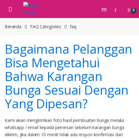
Skip
Skip
to
to
0
navigation
content
Beranda
FAQ Categories
faq
Bagaimana Pelanggan
Bisa Mengetahui
Bahwa Karangan
Bunga Sesuai Dengan
Yang Dipesan?
Kami akan mengirimkan foto hasil pembuatan bunga melalui
whatsapp / email kepada pemesan sebelum karangan bunga
dikirim, jika dalam 10 menit tidak ada respon konfirmasi dari