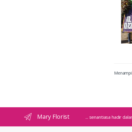
Menampilk
Mary Florist
... senantiasa hadir d