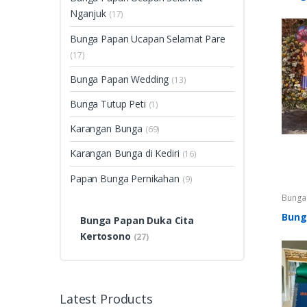
Kerto
Duka C
Nganjuk
(17)
Papan 
Papan 
Karan
Bunga Papan Ucapan Selamat Pare
Bunga 
(17)
Bunga Papan Wedding
(13)
Bunga Tutup Peti
(1)
Karangan Bunga
(69)
Karangan Bunga di Kediri
(16)
Papan Bunga Pernikahan
(9)
Bunga 
Papan 
Papan 
Bung
Bunga Papan Duka Cita
Bunga
Nganj
Kertosono
(27)
Cita P
Cita T
Bunga
Latest Products