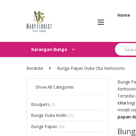
Skip
Skip
to
to
Home
navigation
content
Search
Karangan Bunga
for:
Beranda
Bunga Papan Duka Cita Kertosono
Bunga Pa
Show All Categories
Kertosono
Tersedia 
cita
bagi 
Bouquets
(2)
model sep
Bunga Duka Kediri
(31)
papan d
Bunga Papan
(59)
Bung