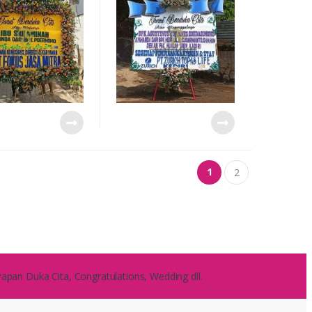
 Kediri
Bunga di Kediri
1
2
pan Duka Cita, Congratulations, Wedding dll.