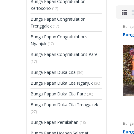
Bunga Papan Congratulation
Kertosono
(17)
Bunga Papan Congratulation
Trenggalek
(17)
Bunga 
Papan 
Papan 
Bung
Bunga Papan Congratulations
Bunga
Nganj
Nganjuk
(17)
Cita P
Cita T
Bunga
Bunga Papan Congratulations Pare
(17)
Bunga Papan Duka Cita
(36)
Bunga Papan Duka Cita Nganjuk
(30)
Bunga Papan Duka Cita Pare
(30)
Bunga Papan Duka Cita Trenggalek
(27)
Bunga Papan Pernikahan
(13)
Bunga 
Papan
Cita
,
B
Bung
Bunga Papan Ucapan Selamat