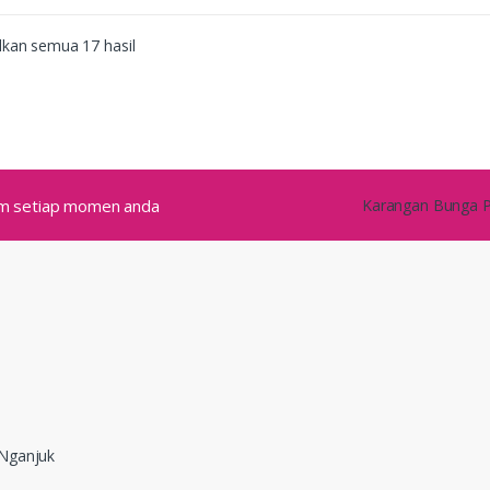
kan semua 17 hasil
alam setiap momen anda
Karangan Bunga Pa
 Nganjuk