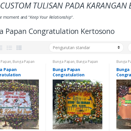
 CUSTOM TULISAN PADA KARANGAN
r moment and “
Keep Your Relationship
“.
a Papan Congratulation Kertosono
 Papan
,
Bunga Papan
Bunga Papan
,
Bunga Papan
Bunga P
tulation Kertosono
,
Congratulation Kertosono
,
Congratu
 Papan Congratulation
Bunga Papan Congratulation
Bunga Pa
a Papan
Bunga Papan
Bunga
galek
,
Bunga Papan
Trenggalek
,
Bunga Papan
Trengga
ratulation
Congratulation
Congra
tulations Nganjuk
,
Congratulations Nganjuk
,
Congratu
 Papan Congratulations
Bunga Papan Congratulations
Bunga Pa
Bunga Papan Ucapan
Pare
,
Bunga Papan Ucapan
Pare
,
Bu
at Nganjuk
,
Bunga
Selamat Nganjuk
,
Bunga
Selamat
 Ucapan Selamat Pare
,
Papan Ucapan Selamat Pare
,
Papan U
gan Bunga
Karangan Bunga
Karanga