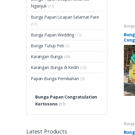
Nganjuk
(17)
Bunga Papan Ucapan Selamat Pare
(17)
Bunga
Congra
Bunga
Bung
Bunga Papan Wedding
(13)
Treng
Cong
Congra
Bunga
Bunga Tutup Peti
(1)
Pare
,
Selam
Papan
Karangan Bunga
(69)
Karan
Karangan Bunga di Kediri
(16)
Papan Bunga Pernikahan
(9)
Bunga Papan Congratulation
Kertosono
(17)
Bunga
Congra
Latest Products
Bunga
Bung
Treng