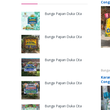
Cong
Congra
Bunga
Pare
,
Selam
Bunga Papan Duka Cita
Papan
Karan
Bunga 
Bunga Papan Duka Cita
Bunga Papan Duka Cita
Bunga
Congra
Bunga
Kara
Treng
Cong
Congra
Bunga Papan Duka Cita
Bunga
Pare
,
Selam
Papan
Karan
Bunga 
Bunga Papan Duka Cita