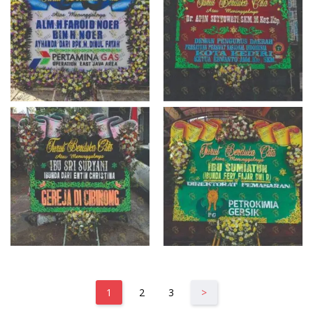
1
2
3
>