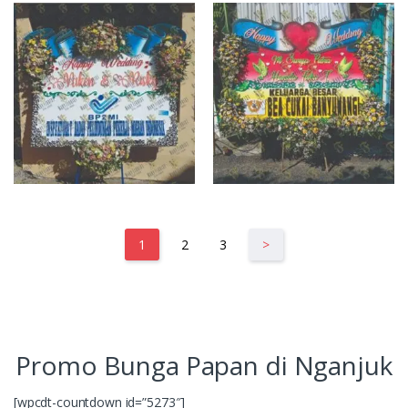
1
2
3
>
Promo Bunga Papan di Nganjuk
[wpcdt-countdown id=”5273″]