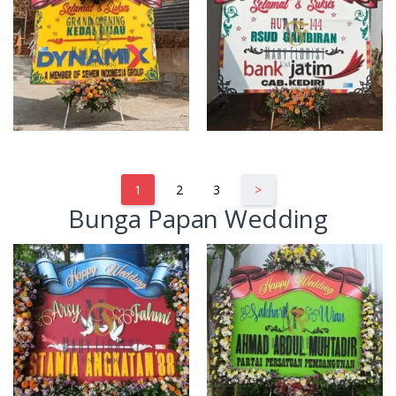
1
2
3
>
Bunga Papan Wedding