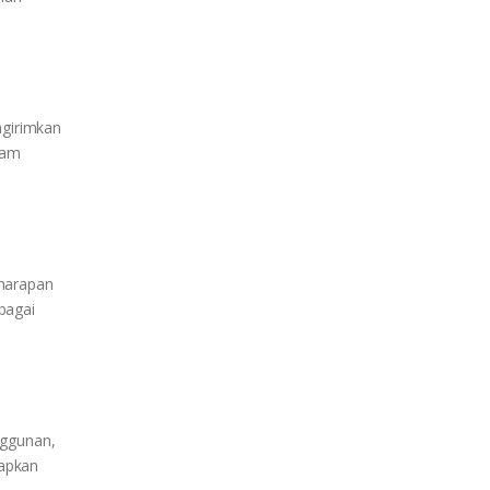
girimkan
lam
 harapan
bagai
nggunan,
kapkan