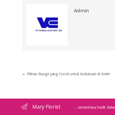
Admin
Navigasi
←
Pilihan Bunga yang Cocok untuk Kedukaan di Kediri
pos
Mary Florist
... senantiasa hadir d