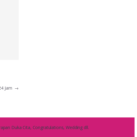
 24 Jam
→
pan Duka Cita, Congratulations, Wedding dll.