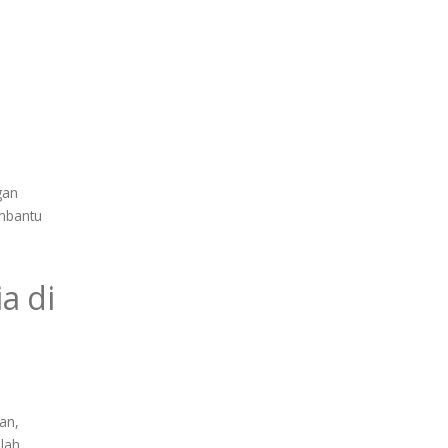
gan
embantu
a di
an,
lah