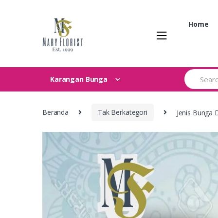
Skip
Skip
to
to
Home
navigation
content
Search
Karangan Bunga
for:
Beranda
Tak Berkategori
Jenis Bunga D