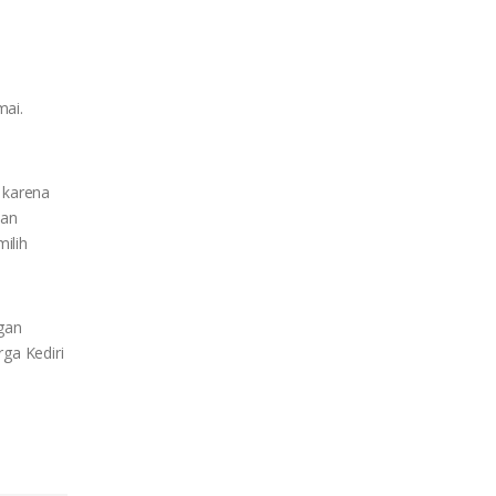
mai.
 karena
nan
ilih
gan
ga Kediri