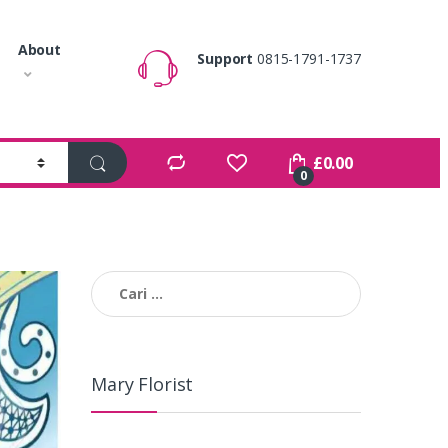
About
Support
0815-1791-1737
£
0.00
0
Cari
untuk:
Mary Florist