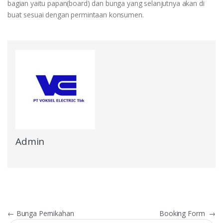
bagian yaitu papan(board) dan bunga yang selanjutnya akan di
buat sesuai dengan permintaan konsumen.
Admin
Navigasi
←
Bunga Pernikahan
Booking Form
→
Cari