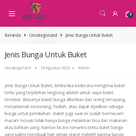
Skip
Skip
to
to
0
navigation
content
Beranda
Uncategorized
Jenis Bunga Untuk Buket
Jenis Bunga Untuk Buket
Uncategorized
29 Agustus 2024
Admin
Jenis Bunga Untuk Buket, ketika kita berbicara mengenai buket
tentu yang terpikirkan langsung adalah untuk siapa buket
tersebut. Biasanya buket bunga diberikan dari orang tersayang,
menyelamati seseorang, hadiah, atau dapat dijadikan sebagai
bunga untuk pernikahan. Buket juga saat ini sudah bermacam-
macam inovasi tidak hanya bunga melainkan bisa dari makanan
atau bahkan uang. Namun bicara romantis tentu buket bunga
yang paling membuat hati setiap orang meleleh karena bunga