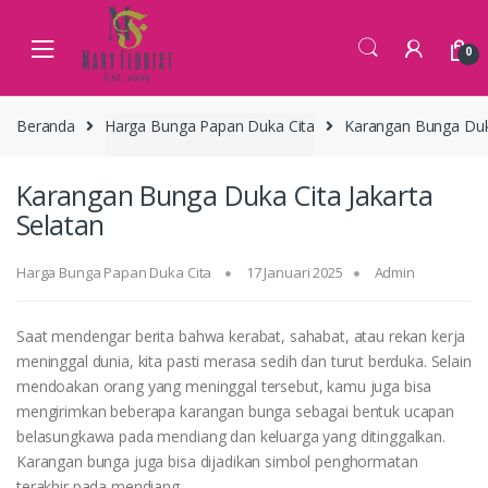
Skip
Skip
to
to
0
navigation
content
Beranda
Harga Bunga Papan Duka Cita
Karangan Bunga Duka
Karangan Bunga Duka Cita Jakarta
Selatan
Harga Bunga Papan Duka Cita
17 Januari 2025
Admin
Saat mendengar berita bahwa kerabat, sahabat, atau rekan kerja
meninggal dunia, kita pasti merasa sedih dan turut berduka. Selain
mendoakan orang yang meninggal tersebut, kamu juga bisa
mengirimkan beberapa karangan bunga sebagai bentuk ucapan
belasungkawa pada mendiang dan keluarga yang ditinggalkan.
Karangan bunga juga bisa dijadikan simbol penghormatan
terakhir pada mendiang.