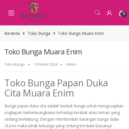
Skip
Skip
to
to
0
navigation
content
Beranda
Toko Bunga
Toko Bunga Muara Enim
Toko Bunga Muara Enim
Toko Bunga
13 Maret 2024
Admin
Toko Bunga Papan Duka
Cita Muara Enim
Bunga papan duka cita adalah bentuk bunga untuk mengucapkan
ungkapan berbelasungkawa terhadap kerabat atau teman yang
sedang berkabung. Dengan memberikan karangan bunga duka
cita ini maka pihak keluarga yang sedang berduka biasanya