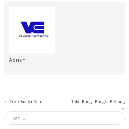
Admin
Navigasi
←
Toko Bunga Dumai
Toko Bunga Bangka Belitung
→
pos
Cari
untuk: