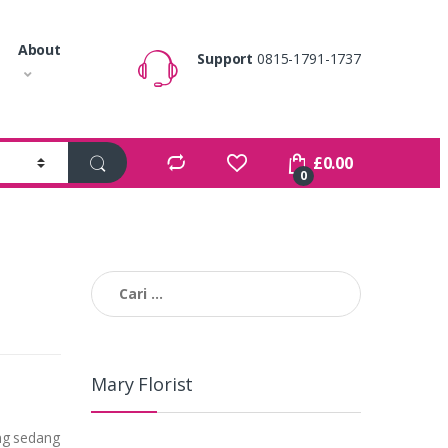
About
Support
0815-1791-1737
£
0.00
0
Cari
untuk:
Mary Florist
ng sedang