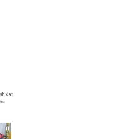
dah dan
asi