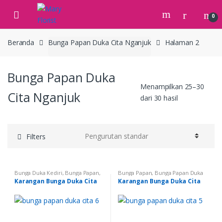
Skip
Skip
to
to
0
navigation
content
Beranda
Bunga Papan Duka Cita Nganjuk
Halaman 2
Bunga Papan Duka
Menampilkan 25–30
Cita Nganjuk
dari 30 hasil
Filters
Bunga Duka Kediri
,
Bunga Papan
,
Bunga Papan
,
Bunga Papan Duka
Bunga Papan Duka Cita
,
Bunga
Cita
,
Bunga Papan Duka Cita
Karangan Bunga Duka Cita
Karangan Bunga Duka Cita
Papan Duka Cita Kertosono
,
Kertosono
,
Bunga Papan Duka
Bunga Papan Duka Cita Nganjuk
,
Cita Nganjuk
,
Bunga Papan Duka
Bunga Papan Duka Cita Pare
,
Cita Pare
,
Bunga Papan Duka Cita
Bunga Papan Duka Cita
Trenggalek
,
Karangan Bunga
,
Trenggalek
Karangan Bunga di Kediri