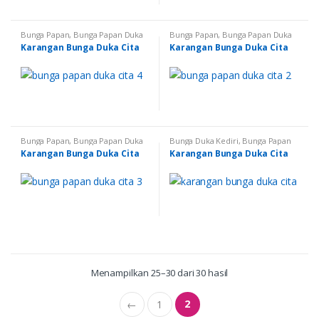
Bunga Papan
,
Bunga Papan Duka
Bunga Papan
,
Bunga Papan Duka
Cita
,
Bunga Papan Duka Cita
Cita
,
Bunga Papan Duka Cita
Karangan Bunga Duka Cita
Karangan Bunga Duka Cita
Kertosono
,
Bunga Papan Duka
Kertosono
,
Bunga Papan Duka
Cita Nganjuk
,
Bunga Papan Duka
Cita Nganjuk
,
Bunga Papan Duka
Cita Pare
,
Bunga Papan Duka Cita
Cita Pare
,
Bunga Papan Duka Cita
Trenggalek
,
Karangan Bunga
,
Trenggalek
,
Karangan Bunga
Karangan Bunga di Kediri
Bunga Papan
,
Bunga Papan Duka
Bunga Duka Kediri
,
Bunga Papan
Cita
,
Bunga Papan Duka Cita
Duka Cita
,
Bunga Papan Duka Cita
Karangan Bunga Duka Cita
Karangan Bunga Duka Cita
Kertosono
,
Bunga Papan Duka
Kertosono
,
Bunga Papan Duka
Cita Nganjuk
,
Bunga Papan Duka
Cita Nganjuk
,
Bunga Papan Duka
Cita Pare
,
Bunga Papan Duka Cita
Cita Pare
,
Bunga Papan Duka Cita
Trenggalek
,
Karangan Bunga
Trenggalek
,
Karangan Bunga
Menampilkan 25–30 dari 30 hasil
2
←
1